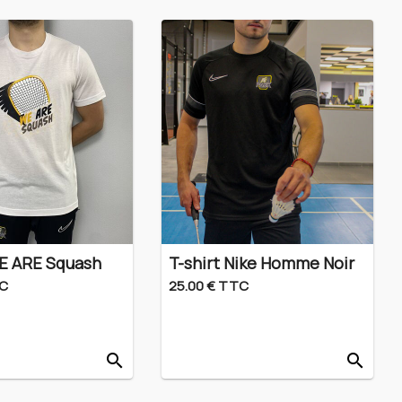
WE ARE Squash
T-shirt Nike Homme Noir
TC
25.00 € TTC
search
search