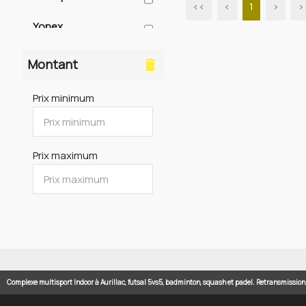
<<
<
1
>
>
Yonex
Adidas
Montant
delete
Babolat
Prix minimum
Wilson
Head
Prix maximum
Complexe multisport Indoor à Aurillac, futsal 5vs5, badminton, squash et padel. Retransmissio