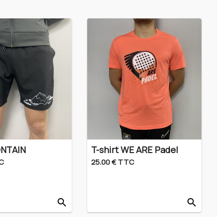
ONTAIN
T-shirt WE ARE Padel
C
25.00 € TTC
search
search