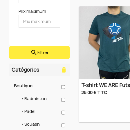
Head
Prix maximum
search
Filtrer
Catégories
delete
T-shirt WE ARE Futs
Boutique
25.00 € TTC
> Badminton
> Padel
> Squash