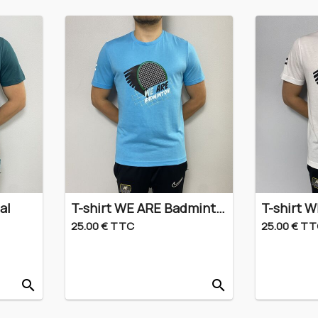
al
T-shirt WE ARE Badminton
T-shirt 
25.00 € TTC
25.00 € T
search
search