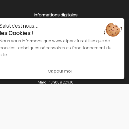
Informations digitales
Salut c'est nous...
les Cookies !
Nous vous informons que www.afpark.fr n'utilise que de
Brochure partenaire
cookies techniques nécessaires au fonctionnement du
site.
Horaires
Ok pour moi
Lundi : 16h00 à 22h30
Mardi : 10h00 à 22h30
Mercredi : 10h00 à 22h30
Jeudi : 10h00 à 22h30
Vendredi : 10h00 à 13h30 et 16h00 à 22h30
Samedi : 10h00 à 18h30
Dimanche : Fermé