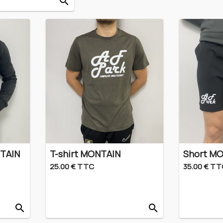
search
NTAIN
T-shirt MONTAIN
Short M
25.00 € TTC
35.00 € TT
search
search