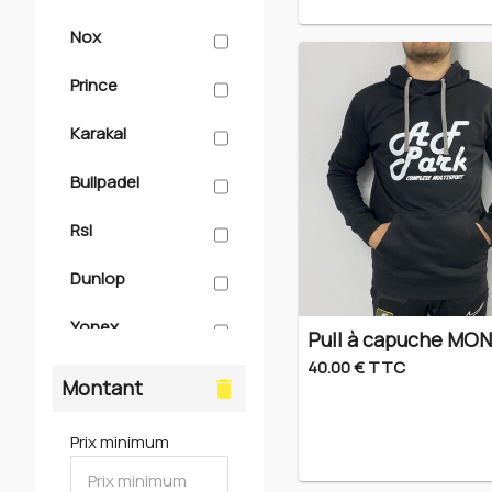
> Occasions
Nox
Rpa
Prince
Af school padel
Karakal
Bullpadel
Rsl
Dunlop
Yonex
Pull à capuche MO
40.00 € TTC
Adidas
Montant
delete
Babolat
Prix minimum
Wilson