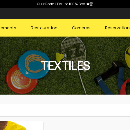
🍹Thés glacés et citronnades « JOMO » débarquent à l’AF Park pour l’été !
nements
Restauration
Caméras
Réservation
TEXTILES