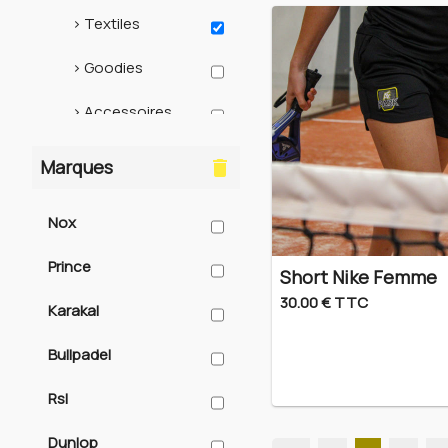
> Textiles
> Goodies
> Accessoires
> Pickleball
Marques
delete
> Occasions
Nox
Rpa
Prince
Short Nike Femme
Af school padel
30.00 € TTC
Karakal
Bullpadel
Rsl
Dunlop