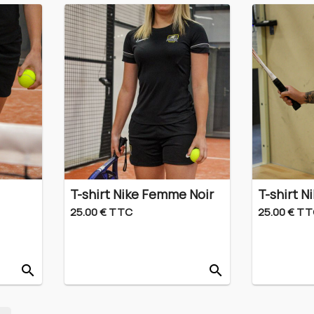
T-shirt Nike Femme Noir
T-shirt 
25.00 € TTC
25.00 € T
search
search