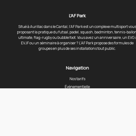
L'AF Park
Situé à Aurillac dans le Cantal, l’AF Park est un complexe multisport vou
proposant la pratique du futsal, padel, squash, badminton, tennis-ballo
ultimate, flag-rugby ou bubble foot. Vous avez un anniversaire, un EVG 
EVJF ou un séminaire à organiser ? L'AF Park propose des formules de
groupes en plus de ses installations tout public.
Navigation
Nos tarifs
Événementielle
Anniversaires
EVG et EVJF
CE & séminaires
Nos événements
Restauration
Nos partenaires