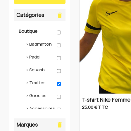
Catégories
delete
Boutique
> Badminton
> Padel
> Squash
> Textiles
> Goodies
T-shirt Nike Femme
25.00 € TTC
> Accessoires
> Pickleball
Marques
delete