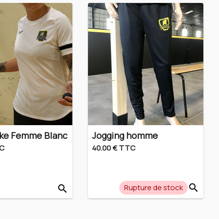
Nike Femme Blanc
Jogging homme
TC
40.00 € TTC
search
Rupture de stock
search