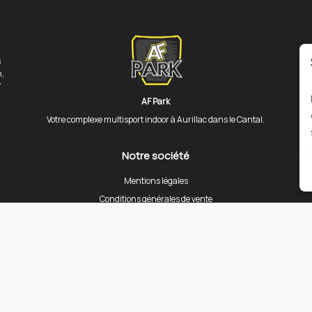
s
n,
/
AF Park
Votre complexe multisport indoor à Aurillac dans le Cantal.
Notre société
Mentions légales
Conditions générales de vente