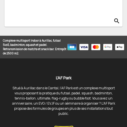
search
Complexe multisport Indoor à Aurillac, futsal
5vs5, badminton, squash et padel.
Retransmission de matchs et snack bar. Entrepôt
de 2500 m2.
L'AF Park
Situé à Aurillac dans le Cantal, l’AF Park est un complexe multisport
vous proposant la pratique du futsal, padel, squash, badminton,
tennis-ballon, ultimate, flag-rugby ou bubble foot. Vous avez un
anniversaire, un EVG / EVJF ou un séminaire à organiser ? L'AF Park
propose des formules de groupes en plus de ses installations tout
public.