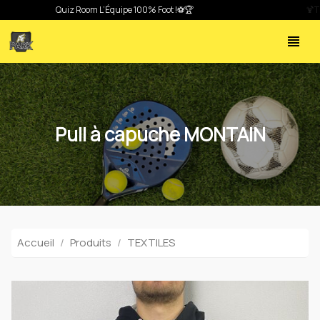
z Room L’Équipe 100% Foot !⚽🏆
🍹Thés glacés et citronnades « JOMO » débarquent à l’AF Park pour l
view_headline
Pull à capuche MONTAIN
Accueil
Produits
TEXTILES