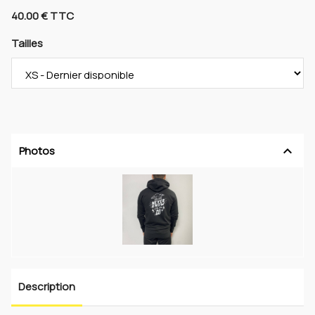
40.00 € TTC
Tailles
keyboard_arrow_up
Photos
Description