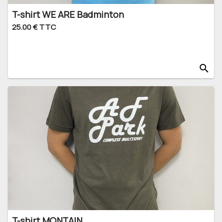
T-shirt WE ARE Badminton
25.00 € TTC
search
T-shirt MONTAIN