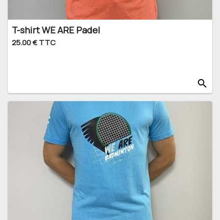
T-shirt WE ARE Padel
25.00 € TTC
search