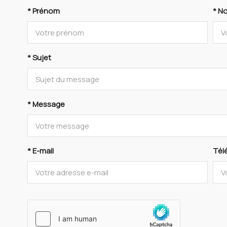
* Prénom
* N
* Sujet
* Message
* E-mail
Tél