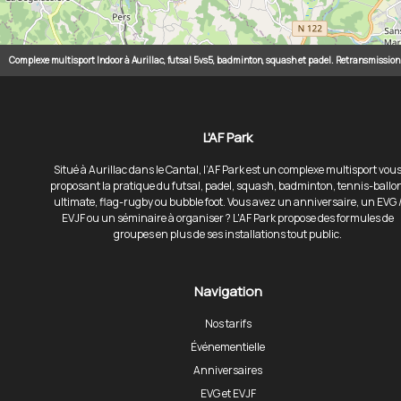
Complexe multisport Indoor à Aurillac, futsal 5vs5, badminton, squash et padel. Retransmissio
L'AF Park
Situé à Aurillac dans le Cantal, l’AF Park est un complexe multisport vou
proposant la pratique du futsal, padel, squash, badminton, tennis-ballo
ultimate, flag-rugby ou bubble foot. Vous avez un anniversaire, un EVG 
EVJF ou un séminaire à organiser ? L'AF Park propose des formules de
groupes en plus de ses installations tout public.
Navigation
Nos tarifs
Événementielle
Anniversaires
EVG et EVJF