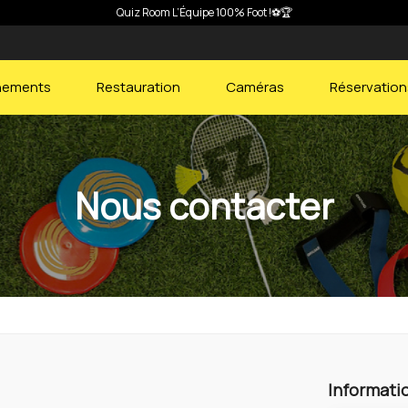
nements
Restauration
Caméras
Réservation
Nous contacter
Informati