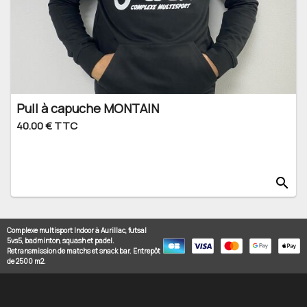
Pull à capuche MONTAIN
40.00 € TTC
search
Complexe multisport Indoor à Aurillac, futsal
5vs5, badminton, squash et padel.
Retransmission de matchs et snack bar. Entrepôt
de 2500 m2.