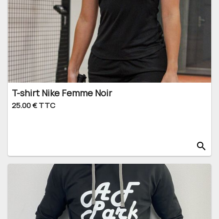
T-shirt Nike Femme Noir
25.00 € TTC
search