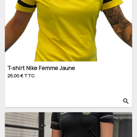
T-shirt Nike Femme Jaune
25.00 € TTC
search