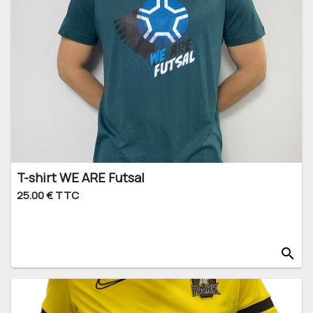
T-shirt WE ARE Futsal
25.00 € TTC
search