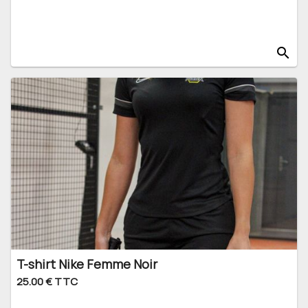
search
T-shirt Nike Femme Noir
25.00 € TTC