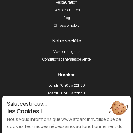
Restauration
Nos partenaires
Blog
Offres d'emplois
Notre société
Mentions légales
Conditions générales de vente
Horaires
Lundi : 16h00 à 22h30
Mardi : 10h00 à 22h30
Mercredi : 10h00 à 22h30
Salut c'est nous...
Jeudi : 10h00 à 22h30
les Cookies !
Vendredi : 10h00 à 13h30 et 16h00 à 22h30
Nous vous informons que www.afpark.fr n'utilise que de
Samedi : 10h00 à 18h30
cookies techniques nécessaires au fonctionnement du
Dimanche : Fermé