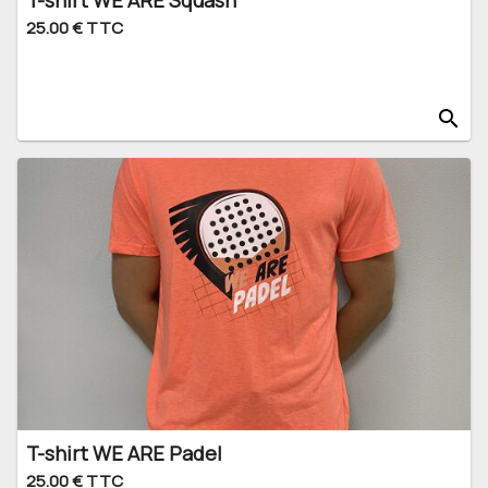
T-shirt WE ARE Squash
25.00 € TTC
search
T-shirt WE ARE Padel
25.00 € TTC