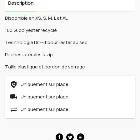
Description
Disponible en XS, S, M, L et XL
100 % polyester recyclé
Technologie Dri-Fit pour rester au sec
Poches latérales à zip
Taille élastique et cordon de serrage
policy
Uniquement sur place.
local_shipping
Uniquement sur place.
sync_alt
Uniquement sur place.