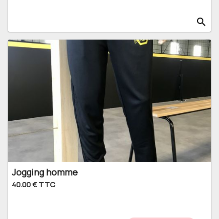
search
Jogging homme
40.00 € TTC