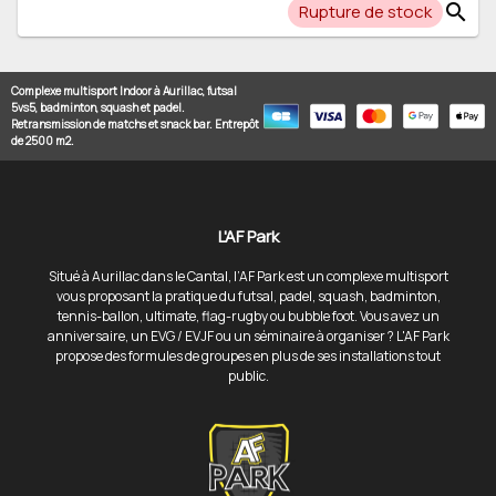
search
Rupture de stock
Complexe multisport Indoor à Aurillac, futsal
5vs5, badminton, squash et padel.
Retransmission de matchs et snack bar. Entrepôt
de 2500 m2.
L'AF Park
Situé à Aurillac dans le Cantal, l’AF Park est un complexe multisport
vous proposant la pratique du futsal, padel, squash, badminton,
tennis-ballon, ultimate, flag-rugby ou bubble foot. Vous avez un
anniversaire, un EVG / EVJF ou un séminaire à organiser ? L'AF Park
propose des formules de groupes en plus de ses installations tout
public.