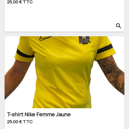
25.00 € TTC
search
T-shirt Nike Femme Jaune
25.00 € TTC