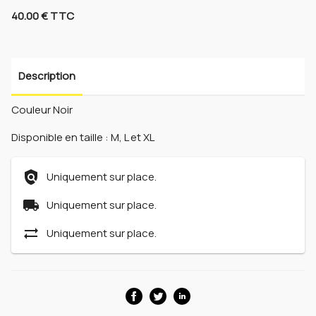
40.00 € TTC
Description
Couleur Noir
Disponible en taille : M, L et XL
policy
Uniquement sur place.
local_shipping
Uniquement sur place.
sync_alt
Uniquement sur place.