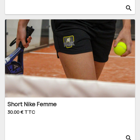
search
Short Nike Femme
30.00 € TTC
search