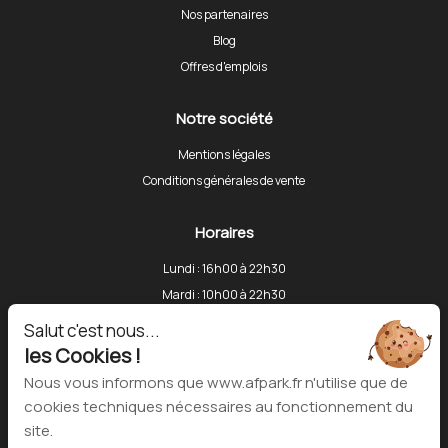
Nos partenaires
Blog
Offres d'emplois
Notre société
Mentions légales
Conditions générales de vente
Horaires
Lundi : 16h00 à 22h30
Mardi : 10h00 à 22h30
Mercredi : 10h00 à 22h30
Salut c'est nous...
Jeudi : 10h00 à 22h30
les Cookies !
Vendredi : 10h00 à 13h30 et 16h00 à 22h30
Nous vous informons que www.afpark.fr n'utilise que de
Samedi : 10h00 à 18h30
cookies techniques nécessaires au fonctionnement du
Dimanche : Fermé
site.