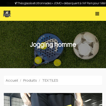
🍹Thés glacés et citronnades « JOMO » débarquent à l’AF Park pour l’été !
view_headline
Jogging homme
Accueil
Produits
TEXTILES