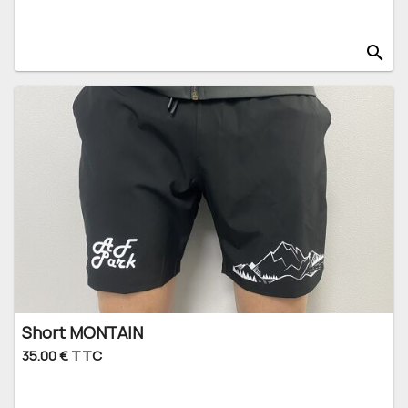
search
Short MONTAIN
35.00 € TTC