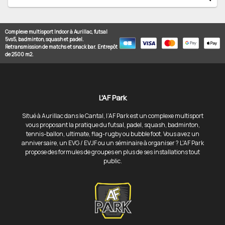
Complexe multisport Indoor à Aurillac, futsal
5vs5, badminton, squash et padel.
Retransmission de matchs et snack bar. Entrepôt
de 2500 m2.
L'AF Park
Situé à Aurillac dans le Cantal, l’AF Park est un complexe multisport
vous proposant la pratique du futsal, padel, squash, badminton,
tennis-ballon, ultimate, flag-rugby ou bubble foot. Vous avez un
anniversaire, un EVG / EVJF ou un séminaire à organiser ? L'AF Park
propose des formules de groupes en plus de ses installations tout
public.