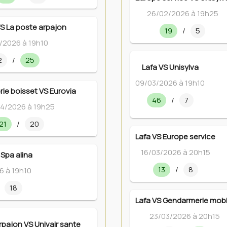
26/02/2026 à 19h25
VS La poste arpajon
19
/
5
/2026 à 19h10
2
/
25
Lafa VS Unisylva
09/03/2026 à 19h10
rie boisset VS Eurovia
46
/
7
4/2026 à 19h25
21
/
20
Lafa VS Europe service
16/03/2026 à 20h15
 Spa alina
13
/
8
6 à 19h10
18
Lafa VS Gendarmerie mobi
23/03/2026 à 20h15
rpajon VS Univair sante