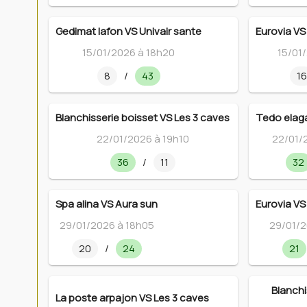
Gedimat lafon VS Univair sante
Eurovia VS
15/01/2026 à 18h20
15/01
8
/
43
16
Blanchisserie boisset VS Les 3 caves
Tedo elaga
22/01/2026 à 19h10
22/01/
36
/
11
32
Spa alina VS Aura sun
Eurovia VS
29/01/2026 à 18h05
29/01/2
20
/
24
21
Blanchi
La poste arpajon VS Les 3 caves