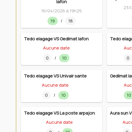
lafon
23/
16/04/2026 à 19h25
19
/
18
Tedo elagage VS Gedimat lafon
Tedo elag
Aucune date
Auc
0
/
10
0
Tedo elagage VS Univair sante
Gedimat la
Aucune date
Auc
0
/
10
10
Tedo elagage VS La poste arpajon
Aura sun V
Aucune date
Auc