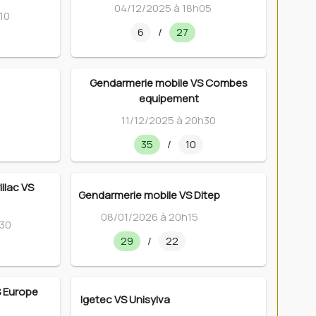
04/12/2025 à 18h05
10
6
/
27
Gendarmerie mobile VS Combes
equipement
11/12/2025 à 20h30
35
/
10
llac VS
Gendarmerie mobile VS Ditep
08/01/2026 à 20h15
h30
29
/
22
S Europe
Igetec VS Unisylva