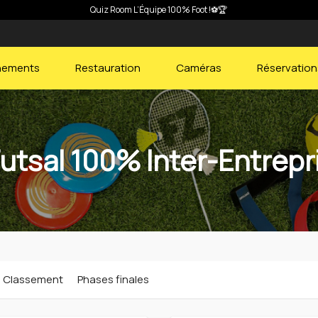
🍹Thés glacés et citronnades « JOMO » débarquent à l’AF Park pour l’été !
nements
Restauration
Caméras
Réservation
tsal 100% Inter-Entrep
Classement
Phases finales