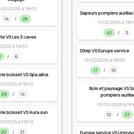
/02/2026 à 19h10
Sapeurs pompiers aurillac
14
/
28
11/02/2026 à 19h
42
/
3
nte VS Les 3 caves
/2026 à 19h10
Ditep VS Europe service
2
/
6
19/02/2026 à 18h05
17
/
10
rie boisset VS Spa alina
02/2026 à 19h10
Bois et paysage VS S
29
/
14
pompiers aurilla
25/02/2026 à 18
rie boisset VS Aura sun
12
/
27
03/2026 à 19h10
20
/
21
Europe service VS Unisylv