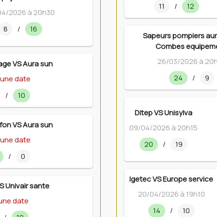
11
/
12
04/2026 à 20h30
8
/
16
Sapeurs pompiers auri
Combes equipem
26/03/2026 à 20
age VS Aura sun
24
/
9
une date
/
10
Ditep VS Unisylva
fon VS Aura sun
09/04/2026 à 20h15
une date
20
/
19
/
0
Igetec VS Europe service
S Univair sante
20/04/2026 à 19h10
une date
14
/
10