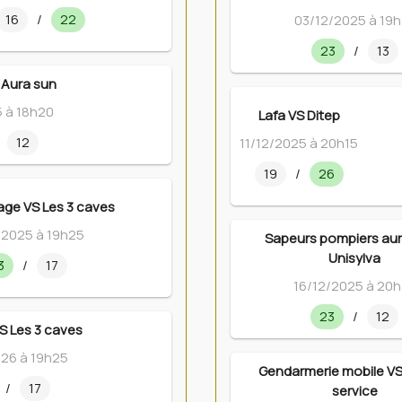
16
/
22
03/12/2025 à 19h
23
/
13
 Aura sun
5 à 18h20
Lafa VS Ditep
12
11/12/2025 à 20h15
19
/
26
age VS Les 3 caves
/2025 à 19h25
Sapeurs pompiers auri
Unisylva
3
/
17
16/12/2025 à 20
23
/
12
S Les 3 caves
026 à 19h25
Gendarmerie mobile V
/
17
service