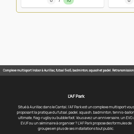
0
/
10
0
Complexe multisport Indoor à Aurillac, futsal 5vs5, badminton, squash et padel. Retransmissio
L'AF Park
Situé à Aurillac dans le Cantal, l’AF Park est un complexe multisport vou
proposant la pratique du futsal, padel, squash, badminton, tennis-ballo
ultimate, flag-rugby ou bubble foot. Vous avez un anniversaire, un EVG 
EVJF ou un séminaire à organiser ? L'AF Park propose des formules de
groupes en plus de ses installations tout public.