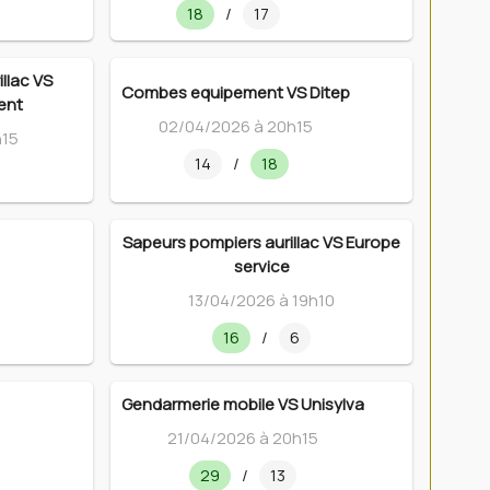
18
/
17
llac VS
Combes equipement VS Ditep
ent
02/04/2026 à 20h15
h15
14
/
18
Sapeurs pompiers aurillac VS Europe
service
13/04/2026 à 19h10
16
/
6
Gendarmerie mobile VS Unisylva
21/04/2026 à 20h15
29
/
13