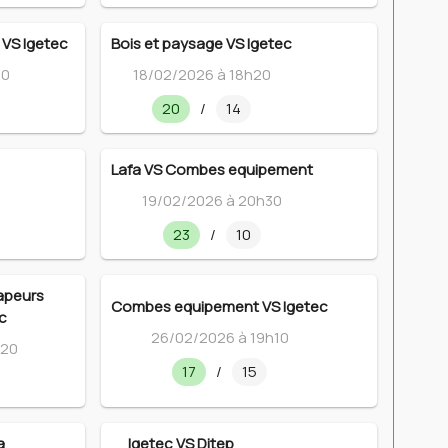
 VS Igetec
Bois et paysage VS Igetec
10
18/02/2026 à 18h20
20
/
14
Lafa VS Combes equipement
19/02/2026 à 20h30
23
/
10
apeurs
Combes equipement VS Igetec
c
26/02/2026 à 19h10
h20
17
/
15
a
Igetec VS Ditep