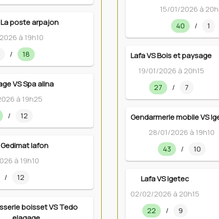
15/01/2026 à 20
 La poste arpajon
40
/
1
/2026 à 19h10
/
18
Lafa VS Bois et paysage
19/01/2026 à 20h15
ge VS Spa alina
27
/
7
2026 à 19h25
/
12
Gendarmerie mobile VS Ig
28/01/2026 à 19h10
 Gedimat lafon
43
/
10
026 à 19h10
/
12
Lafa VS Igetec
02/02/2026 à 20h15
sserie boisset VS Tedo
22
/
9
elagage