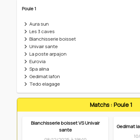
Poule 1
Aura sun
Les 3 caves
Blanchisserie boisset
Univair sante
La poste arpajon
Eurovia
Spa alina
Gedimat lafon
Tedo elagage
Matchs : Poule 1
Blanchisserie boisset VS Univair
Gedimat la
sante
10
08/12/2025 à 19h10