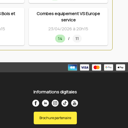
 Bois et
Combes equipement VS Europe
service
h15
23/04/2026 à 20h15
14
/
11
Informations digitales
Brochure partenaire