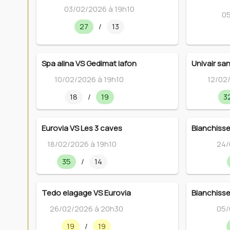
03/02/2026 à 19h10
05
27
/
13
Spa alina VS Gedimat lafon
Univair sa
10/02/2026 à 19h10
12/02
18
/
19
3
Eurovia VS Les 3 caves
Blanchisse
18/02/2026 à 19h10
24/
35
/
14
Tedo elagage VS Eurovia
Blanchisse
26/02/2026 à 20h30
05/
19
/
19