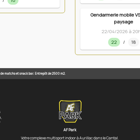
/
10
Gendarmerie mobile VS
paysage
22/04/2026 à 20
22
/
18
n de matchs et snack bar. Entrepôt de 2500 m2.
s
n,
/
AF Park
Votre complexe multisport indoor à Aurillac dans le Cantal.