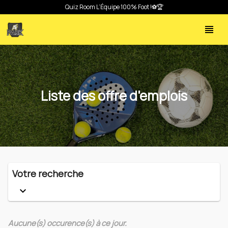
Quiz Room L’Équipe 100% Foot !⚽🏆
view_headline
Liste des offre d'emplois
Votre recherche
keyboard_arrow_down
Aucune(s) occurence(s) à ce jour.