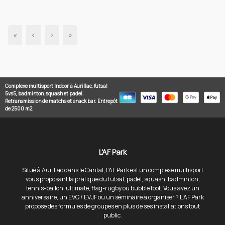
«
‹
›
»
Complexe multisport Indoor à Aurillac, futsal
5vs5, badminton, squash et padel.
Retransmission de matchs et snack bar. Entrepôt
de 2500 m2.
L'AF Park
Situé à Aurillac dans le Cantal, l’AF Park est un complexe multisport
vous proposant la pratique du futsal, padel, squash, badminton,
tennis-ballon, ultimate, flag-rugby ou bubble foot. Vous avez un
anniversaire, un EVG / EVJF ou un séminaire à organiser ? L'AF Park
propose des formules de groupes en plus de ses installations tout
public.