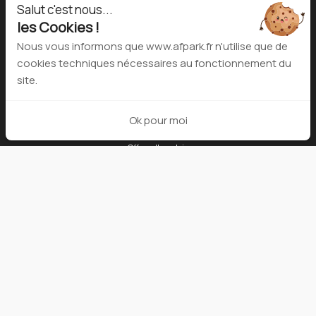
Événementielle
Salut c'est nous...
Anniversaires
les Cookies !
EVG et EVJF
Nous vous informons que www.afpark.fr n'utilise que de
CE & séminaires
cookies techniques nécessaires au fonctionnement du
Nos événements
site.
Restauration
Nos partenaires
Ok pour moi
Blog
Offres d'emplois
Notre société
Mentions légales
Conditions générales de vente
Horaires
Lundi : 16h00 à 22h30
Mardi : 10h00 à 22h30