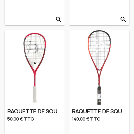
search
search
RAQUETTE DE SQUASH DUNLOP TEMPO PRO
RAQUETTE DE SQUASH DUNLOP CX120
50.00 € TTC
140.00 € TTC