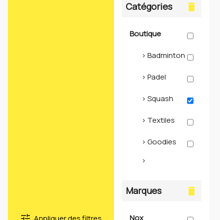
Catégories
delete
Boutique
> Badminton
> Padel
> Squash
> Textiles
> Goodies
>
Accessoires
Marques
delete
> Pickleball
> Occasions
tune
Nox
Appliquer des filtres