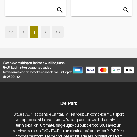
search
search
<<
<
1
>
>>
Complexe multisport Indoor à Aurillac, futsal
5vs5, badminton, squash et padel.
Retransmission de matchs et snack bar. Entrepôt
de 2500 m2.
L'AF Park
Situé à Aurillac dans le Cantal, l’AF Park est un complexe multisport
vous proposant la pratique du futsal, padel, squash, badminton,
tennis-ballon, ultimate, flag-rugby ou bubble foot. Vous avez un
anniversaire, un EVG / EVJF ou un séminaire à organiser ? L'AF Park
propose des formules de groupes en plus de ses installations tout