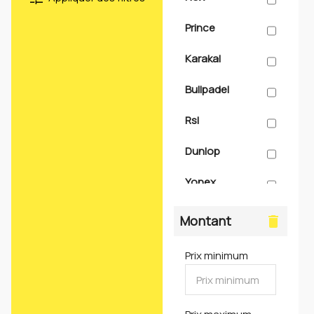
Rpa
Prince
Af school padel
Karakal
Bullpadel
Rsl
Dunlop
Yonex
Adidas
Montant
delete
Babolat
Prix minimum
Wilson
Head