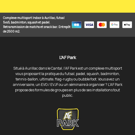
Complexe multisport Indoor à Aurillac, futsal
5vs5, badminton, squash et padel.
Retransmission de matchs et snack bar. Entrepôt
de 2500 m2.
L'AF Park
Situé à Aurillac dans le Cantal, l’AF Park est un complexe multisport
vous proposant la pratique du futsal, padel, squash, badminton,
tennis-ballon, ultimate, flag-rugby ou bubble foot. Vous avez un
anniversaire, un EVG / EVJF ou un séminaire à organiser ? L'AF Park
propose des formules de groupes en plus de ses installations tout
public.