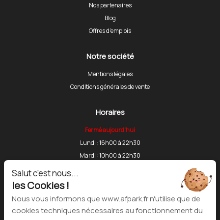
Nos partenaires
Blog
Offres d'emplois
Notre société
Mentions légales
Conditions générales de vente
Horaires
Fermé aujourd'hui
Lundi : 16h00 à 22h30
Mardi : 10h00 à 22h30
Mercredi : 10h00 à 22h30
Salut c'est nous...
Jeudi : 10h00 à 22h30
les Cookies !
Vendredi : 10h00 à 13h30 et 16h00 à 22h30
Nous vous informons que www.afpark.fr n'utilise que de
Samedi : 10h00 à 18h30
cookies techniques nécessaires au fonctionnement du
Dimanche : Fermé