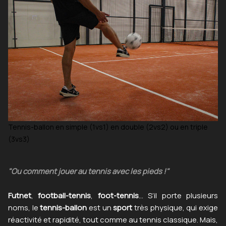
Tennis-ballon en simple (1vs1) en double (2vs2) ou en triple
(3vs3)
"Ou comment jouer au tennis avec les pieds !"
Futnet
,
football-tennis
,
foot-tennis
… S’il porte plusieurs
noms, le
tennis-ballon
est un
sport
très physique, qui exige
réactivité et rapidité, tout comme au tennis classique. Mais,