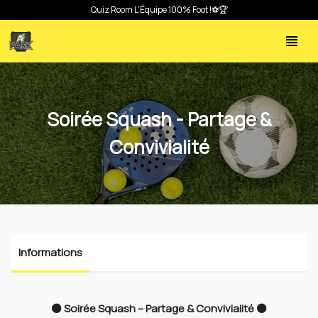
Quiz Room L’Équipe 100% Foot !⚽🏆
🍹Thés glacés
view_headline
Soirée Squash - Partage &
Convivialité
Informations
⚫ Soirée Squash – Partage & Convivialité ⚫