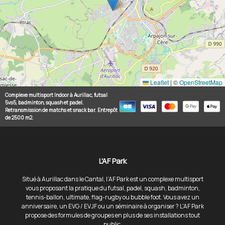
Leaflet
|
©
OpenStreetMap
Complexe multisport Indoor à Aurillac, futsal
5vs5, badminton, squash et padel.
Retransmission de matchs et snack bar. Entrepôt
de 2500 m2.
L'AF Park
Situé à Aurillac dans le Cantal, l’AF Park est un complexe multisport
vous proposant la pratique du futsal, padel, squash, badminton,
tennis-ballon, ultimate, flag-rugby ou bubble foot. Vous avez un
anniversaire, un EVG / EVJF ou un séminaire à organiser ? L'AF Park
propose des formules de groupes en plus de ses installations tout
public.