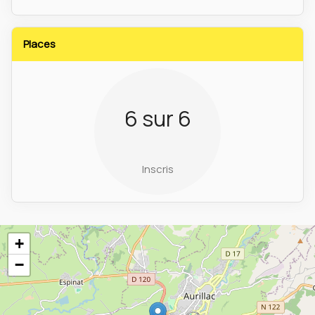
Places
6 sur 6
Inscris
+
−