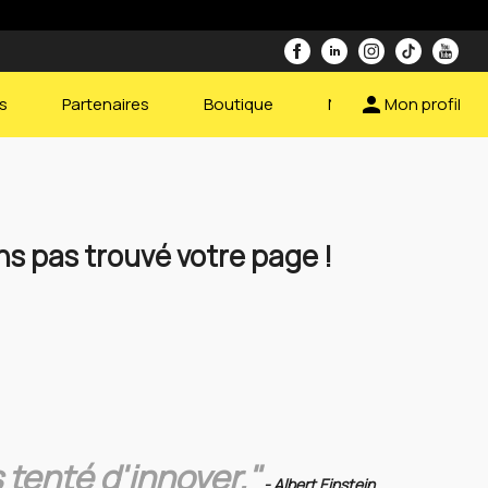
person
s
Partenaires
Boutique
Nous contacter
Mon profil
s pas trouvé votre page !
 tenté d'innover."
- Albert Einstein