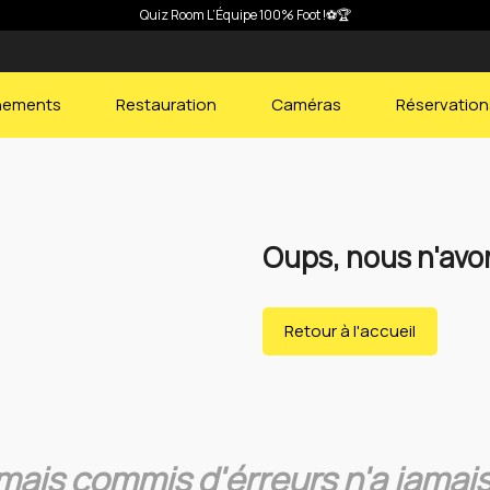
Quiz Room L’Équipe 100% Foot !⚽🏆
nements
Restauration
Caméras
Réservation
Oups, nous n'avon
Retour à l'accueil
mais commis d'érreurs n'a jamais