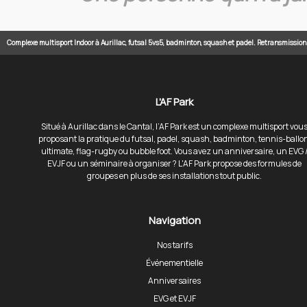
Complexe multisport Indoor à Aurillac, futsal 5vs5, badminton, squash et padel. Retransmissio
L'AF Park
Situé à Aurillac dans le Cantal, l’AF Park est un complexe multisport vou
proposant la pratique du futsal, padel, squash, badminton, tennis-ballo
ultimate, flag-rugby ou bubble foot. Vous avez un anniversaire, un EVG 
EVJF ou un séminaire à organiser ? L'AF Park propose des formules de
groupes en plus de ses installations tout public.
Navigation
Nos tarifs
Événementielle
Anniversaires
EVG et EVJF